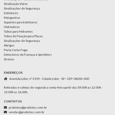
Sinalização Viária
Sinalizações de Segurança
Extintores
Mangueiras
Suportes para Extintores
Hidráulicos
Tubos para Hidrantes
Tubos de Fixação para Placas
Sinalizações de Segurança
Abrigos
Porta Corta-Fogo
Detectores de Fumaça e Sprinklers
Sirenes
ENDEREÇOS
Avenida Líder, nº 3195 - Cidade Líder - SP - CEP: 08285-000
Retiradas e coletas de segunda a sexta-feira partir das 09:00h as 12:00h -
13:00h as 16:00h.
CONTATOS
protintec@protintec.com.br
vendas@protintec.com.br