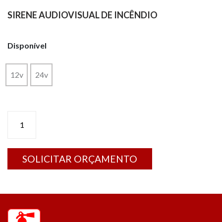
SIRENE AUDIOVISUAL DE INCÊNDIO
Disponível
12v
24v
Sirene
Audiovisual
de
Incêndio
SOLICITAR ORÇAMENTO
quantidade