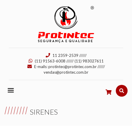
11 2359-2539
//////
(11) 91563-6008
//////
(11) 983027611
E-mails:
protintec@protintec.com.br
//////
vendas@protintec.com.br
SIRENES