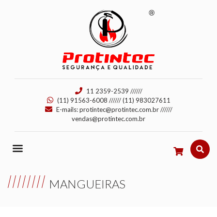
11 2359-2539
//////
(11) 91563-6008
//////
(11) 983027611
E-mails:
protintec@protintec.com.br
//////
vendas@protintec.com.br
MANGUEIRAS