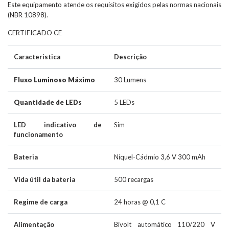
Este equipamento atende os requisitos exigidos pelas normas nacionais
(NBR 10898).
CERTIFICADO CE
Caracteristica
Descrição
Fluxo Luminoso Máximo
30 Lumens
Quantidade de LEDs
5 LEDs
LED indicativo de
Sim
funcionamento
Bateria
Níquel-Cádmio 3,6 V 300 mAh
Vida útil da bateria
500 recargas
Regime de carga
24 horas @ 0,1 C
Alimentação
Bivolt automático 110/220 V