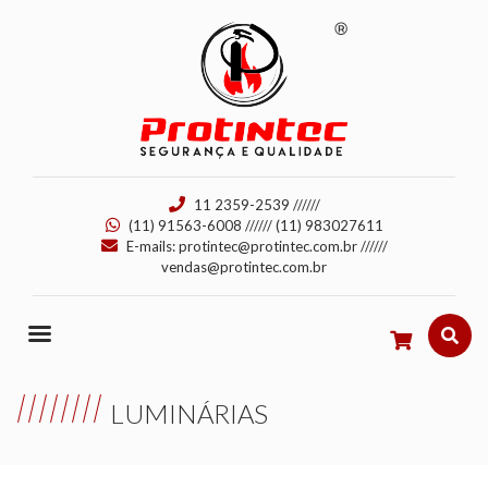
11 2359-2539
//////
(11) 91563-6008
//////
(11) 983027611
E-mails:
protintec@protintec.com.br
//////
vendas@protintec.com.br
LUMINÁRIAS